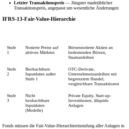
Letzter Transaktionspreis
— Jüngster marktüblicher
Transaktionspreis, angepasst um wesentliche Änderungen
IFRS-13-Fair-Value-Hierarchie
Stufe
Art der Inputdaten
Beispiele
Stufe
Notierte Preise auf
Börsennotierte Aktien an
1
aktiven Märkten
bedeutenden Börsen,
Staatsanleihen
Stufe
Beobachtbare
OTC-Derivate,
2
Inputdaten außer
Unternehmensanleihen mit
Stufe 1
begrenztem Handel,
vergleichbare Transaktionen
Stufe
Nicht
Private Equity, Start-up-
3
beobachtbare
Investitionen, illiquide
Inputdaten
Anlagen
(Modelle)
Fonds müssen die Fair-Value-Hierarchieeinstufung aller Anlagen in