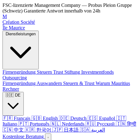
FSC-lizenzierte Management Company — Probus Pleion Gruppe
(Schweiz)
Garantierte Antwort innerhalb von 24h
M
Création Société
Île Maurice
Dienstleistungen
Firmengründung
Steuern
Trust
Stiftung
Investmentfonds
Outsourcing
Firmengründung
Auswandern
Steuern & Trust
Warum Mauritius
Rechner
🇩🇪 DE
🇫🇷 Français
🇬🇧 English
🇩🇪 Deutsch
🇪🇸 Español
🇮🇹
Italiano
🇵🇹 Português
🇳🇱 Nederlands
🇷🇺 Русский
🇮🇳 हिन्दी
🇨🇳 中文
🇰🇷 한국어
🇯🇵 日本語
🇸🇦 العربية
Kostenlose Beratung