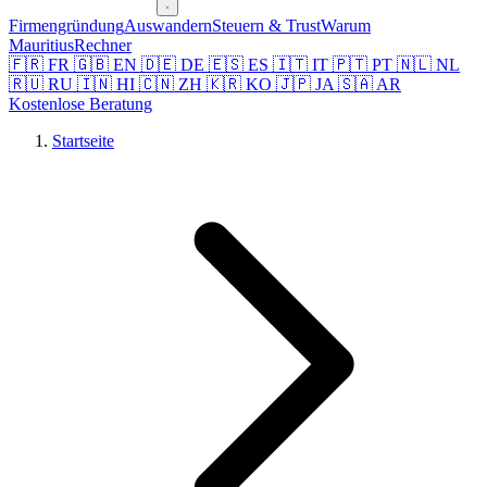
Firmengründung
Auswandern
Steuern & Trust
Warum
Mauritius
Rechner
🇫🇷 FR
🇬🇧 EN
🇩🇪 DE
🇪🇸 ES
🇮🇹 IT
🇵🇹 PT
🇳🇱 NL
🇷🇺 RU
🇮🇳 HI
🇨🇳 ZH
🇰🇷 KO
🇯🇵 JA
🇸🇦 AR
Kostenlose Beratung
Startseite