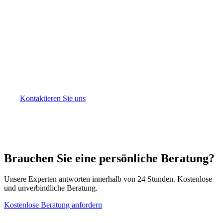
NAV-Buchhaltungsdienste
Sunibel Corporate Services bietet NAV-Buchhaltungs-
und Fondsbewertungsdienste für CIS-lizenzierte Fonds
auf Mauritius. Unser erfahrenes Team übernimmt
Vermögensbewertung, Aufwandsabgrenzung, NAV-
Berechnung, Anlegerberichterstattung und
Prüfungsunterstützung mit Genauigkeit und Pünktlichkeit.
Kontaktieren Sie uns
, um Ihre NAV-Anforderungen zu
besprechen.
Brauchen Sie eine persönliche Beratung?
Unsere Experten antworten innerhalb von 24 Stunden. Kostenlose
und unverbindliche Beratung.
Kostenlose Beratung anfordern