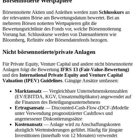
Börsennotierte Wertpapiere
Börsennotierte Aktien und Anleihen werden zum
Schlusskurs
an
der relevanten Börse am Bewertungsdatum bewertet. Bei an
mehreren Börsen notierten Wertpapieren gibt die
Bewertungsrichtlinie des Fonds vor, welche Börsennotierung
Vorrang hat. Schlusskurse werden von Datenanbietern wie
Bloomberg, Refinitiv oder Börsendatenfeeds bezogen.
Nicht börsennotierte/private Anlagen
Für Private Equity, Venture Capital und andere nicht börsennotierte
Anlagen folgt die Bewertung
IFRS 13 (Fair-Value-Bewertung)
und den
International Private Equity and Venture Capital
Valuation (IPEV) Guidelines
. Gängige Ansätze umfassen:
Marktansatz
— Vergleichbare Unternehmenskennzahlen
(EV/EBITDA, KGV, Umsatzmultiplikator) angewendet auf
die Finanzen des Beteiligungsunternehmens
Ertragsansatz
— Discounted-Cash-Flow-(DCF-)Modelle
unter Verwendung prognostizierter Cashflows und
angemessener Diskontierungssätze
Kostenansatz
— Anlage wird zu Anschaffungskosten
abzüglich Wertminderungen geführt. Häufig für jüngste
Investitionen (innerhalb von 12 Monaten) verwendet