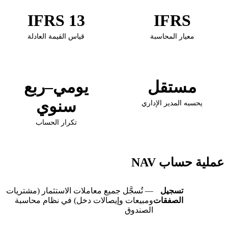
IFRS 13
IFRS
معيار المحاسبة
قياس القيمة العادلة
مستقل
يومي–ربع
سنوي
يحسبه المدير الإداري
تكرار الحساب
عملية حساب NAV
تسجيل
— تُسجَّل جميع معاملات الاستثمار (مشتريات
الصفقات
ومبيعات وإيصالات دخل) في نظام محاسبة
الصندوق