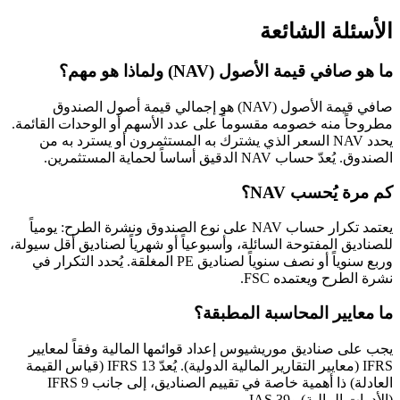
الأسئلة الشائعة
ما هو صافي قيمة الأصول (NAV) ولماذا هو مهم؟
صافي قيمة الأصول (NAV) هو إجمالي قيمة أصول الصندوق
مطروحاً منه خصومه مقسوماً على عدد الأسهم أو الوحدات القائمة.
يحدد NAV السعر الذي يشترك به المستثمرون أو يسترد به من
الصندوق. يُعدّ حساب NAV الدقيق أساساً لحماية المستثمرين.
كم مرة يُحسب NAV؟
يعتمد تكرار حساب NAV على نوع الصندوق ونشرة الطرح: يومياً
للصناديق المفتوحة السائلة، وأسبوعياً أو شهرياً لصناديق أقل سيولة،
وربع سنوياً أو نصف سنوياً لصناديق PE المغلقة. يُحدد التكرار في
نشرة الطرح ويعتمده FSC.
ما معايير المحاسبة المطبقة؟
يجب على صناديق موريشيوس إعداد قوائمها المالية وفقاً لمعايير
IFRS (معايير التقارير المالية الدولية). يُعدّ IFRS 13 (قياس القيمة
العادلة) ذا أهمية خاصة في تقييم الصناديق، إلى جانب IFRS 9
(الأدوات المالية) وIAS 39.