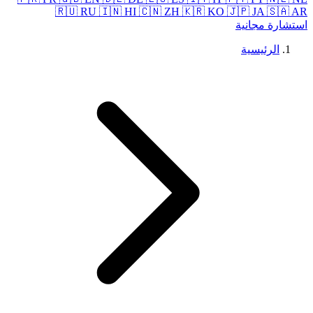
🇷🇺 RU
🇮🇳 HI
🇨🇳 ZH
🇰🇷 KO
🇯🇵 JA
🇸🇦 AR
استشارة مجانية
الرئيسية