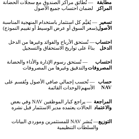
مطابقة
— تُطابَق مراكز الصندوق مع سجلات الحضانة
المراكز
لضمان احتساب جميع الأصول
تسعير
— يُقيَّم كل استثمار باستخدام المنهجية المناسبة
الأصول
(سعر السوق أو عرض الوسيط أو تقييم النموذج)
احتساب
— تُستحق الأرباح والفوائد وغيرها من الدخل
الدخل
بناءً على تواريخ الاستحقاق والتسجيل
احتساب
— تُستحق رسوم الإدارة والأداء والحضانة
المصروفات
والتدقيق وغيرها من المصروفات
حساب
— تُحسب إجمالي صافي الأصول وتُقسم على
NAV
الأسهم/الوحدات القائمة
المراجعة
— يراجع كبار الموظفين NAV وفي بعض
والاعتماد
الحالات يعتمده مدير الاستثمار قبل نشره
التوزيع
— يُنشر NAV للمستثمرين وموردي البيانات
والسلطات التنظيمية