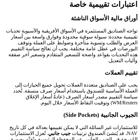
اعتبارات تقييمية خاصة
أوراق مالية الأسواق الناشئة
تواجه الصناديق المستثمرة في الأسواق الأفريقية والآسيوية تحديات
تقييمية محددة: سيولة سوقية محدودة وفوارق واسعة بين أسعار
العرض والطلب وتسوية متأخرة وضوابط على العملة وتوقف
البورصات في عطل عامة مختلفة. يجب أن تعالج سياسة التقييم
هذه التحديات بقواعد واضحة للتسعير المتقادم وتسعير آخر صفقة
وآليات التعديل.
تقييم العملات
يجب على الصناديق متعددة العملات تحويل جميع الحيازات إلى
العملة الأساسية للصندوق باستخدام أسعار صرف متسقة. تُحدد
سياسة التقييم مصدر أسعار الصرف (عادةً أسعار الإغلاق
WM/Reuters) وتوقيت التقاط الأسعار خلال اليوم.
الجيوب الجانبية (Side Pockets)
للاستثمارات غير السائلة التي لا يمكن تقييمها بعدالة في كل تاريخ
NAV، قد يُنشئ الصندوق ترتيبات
جيب جانبي
. تُعزل الاستثمارات
المُدرجة في الجيب الجانبي عن المحفظة الرئيسية وتُقيَّم بصورة