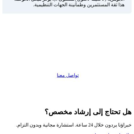
هذا ثقة المستثمرين وطمأنينة الجهات التنظيمية.
خدمات محاسبة NAV
تقدم Sunibel Corporate Services خدمات محاسبة NAV
وتقييم الصناديق للصناديق المرخصة CIS في موريشيوس.
يتولى فريقنا ذو الخبرة تسعير الأصول واحتساب
المصروفات وحساب NAV وتقارير المستثمرين ودعم
التدقيق بدقة ومواعيد.
تواصل معنا
لمناقشة متطلبات
NAV لديك.
هل تحتاج إلى إرشاد مخصص؟
خبراؤنا يردون خلال 24 ساعة. استشارة مجانية وبدون التزام.