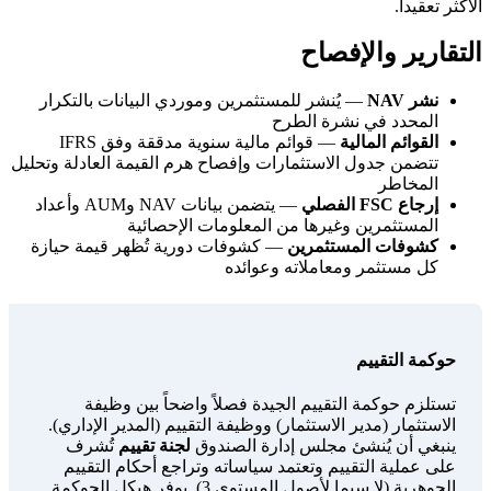
الأكثر تعقيداً.
التقارير والإفصاح
نشر NAV
— يُنشر للمستثمرين وموردي البيانات بالتكرار
المحدد في نشرة الطرح
القوائم المالية
— قوائم مالية سنوية مدققة وفق IFRS
تتضمن جدول الاستثمارات وإفصاح هرم القيمة العادلة وتحليل
المخاطر
إرجاع FSC الفصلي
— يتضمن بيانات NAV وAUM وأعداد
المستثمرين وغيرها من المعلومات الإحصائية
كشوفات المستثمرين
— كشوفات دورية تُظهر قيمة حيازة
كل مستثمر ومعاملاته وعوائده
حوكمة التقييم
تستلزم حوكمة التقييم الجيدة فصلاً واضحاً بين وظيفة
الاستثمار (مدير الاستثمار) ووظيفة التقييم (المدير الإداري).
ينبغي أن يُنشئ مجلس إدارة الصندوق
لجنة تقييم
تُشرف
على عملية التقييم وتعتمد سياساته وتراجع أحكام التقييم
الجوهرية (لا سيما لأصول المستوى 3). يوفر هيكل الحوكمة