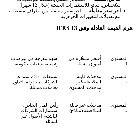
للانخفاض. شائع للاستثمارات الحديثة (خلال 12 شهراً)
آخر سعر معاملة
— آخر سعر معاملة بين أطراف مستقلة،
مع تعديلات للتغييرات الجوهرية
هرم القيمة العادلة وفق IFRS 13
المستوى
نوع المدخل
أمثلة
المستوى
أسعار مسعّرة في
أسهم مدرجة في بورصات
1
أسواق نشطة
رئيسية، سندات حكومية
المستوى
مدخلات قابلة
مشتقات OTC، سندات
2
للملاحظة غير
الشركات محدودة التداول،
مدخلات المستوى
معاملات مماثلة
1
المستوى
مدخلات غير قابلة
رأس المال الخاص،
3
للملاحظة (نماذج)
استثمارات الشركات
الناشئة، الأصول غير
السائلة