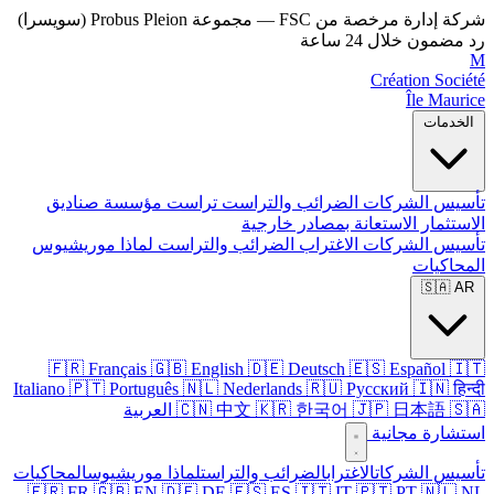
شركة إدارة مرخصة من FSC — مجموعة Probus Pleion (سويسرا)
رد مضمون خلال 24 ساعة
M
Création Société
Île Maurice
الخدمات
تأسيس الشركات
الضرائب والتراست
تراست
مؤسسة
صناديق
الاستثمار
الاستعانة بمصادر خارجية
تأسيس الشركات
الاغتراب
الضرائب والتراست
لماذا موريشيوس
المحاكيات
🇸🇦 AR
🇫🇷 Français
🇬🇧 English
🇩🇪 Deutsch
🇪🇸 Español
🇮🇹
Italiano
🇵🇹 Português
🇳🇱 Nederlands
🇷🇺 Русский
🇮🇳 हिन्दी
🇸🇦 العربية
🇯🇵 日本語
🇰🇷 한국어
🇨🇳 中文
استشارة مجانية
تأسيس الشركات
الاغتراب
الضرائب والتراست
لماذا موريشيوس
المحاكيات
🇫🇷 FR
🇬🇧 EN
🇩🇪 DE
🇪🇸 ES
🇮🇹 IT
🇵🇹 PT
🇳🇱 NL