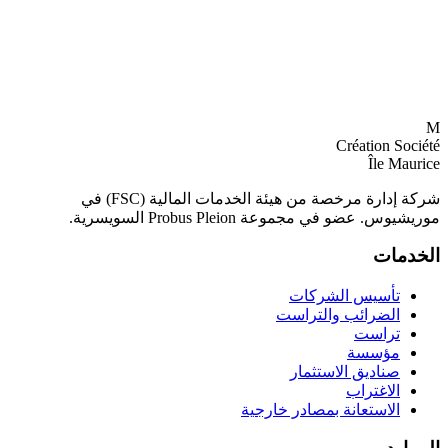
M
Création Société
Île Maurice
شركة إدارة مرخصة من هيئة الخدمات المالية (FSC) في
موريشيوس. عضو في مجموعة Probus Pleion السويسرية.
الخدمات
تأسيس الشركات
الضرائب والتراست
تراست
مؤسسة
صناديق الاستثمار
الاغتراب
الاستعانة بمصادر خارجية