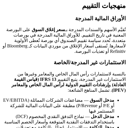
منهجيات التقييم
الأوراق المالية المدرجة
تُقيَّم الأسهم والسندات المدرجة بـ
سعر إغلاق السوق
على البورصة
المعنية في تاريخ التقييم. للأوراق المالية المدرجة في بورصات
متعددة، تُحدد سياسة تقييم الصندوق أي بورصة تُعطى الأولوية
لأسعارها. تُستقى أسعار الإغلاق من موردي البيانات كـ Bloomberg أو
Refinitiv أو تغذيات البورصة.
الاستثمارات غير المدرجة/الخاصة
بالنسبة لاستثمارات رأس المال الخاص والمغامر وغيرها من
الاستثمارات غير المدرجة، يتبع التقييم
IFRS 13 (قياس القيمة
العادلة)
و
إرشادات التقييم الدولية لرأس المال الخاص والمغامر
(IPEV)
. تشمل المناهج الشائعة:
مدخل السوق
— مضاعفات الشركات المماثلة (EV/EBITDA
أو P/E أو P/Revenue) مطبقة على البيانات المالية للشركة
المستثمر فيها
مدخل الدخل
— نماذج التدفق النقدي المخصوم (DCF)
باستخدام التدفقات النقدية المتوقعة وأسعار الخصم المناسبة
مدخل التكلفة
— الاستثمار مُحمَّل بالتكلفة مع تعديلات