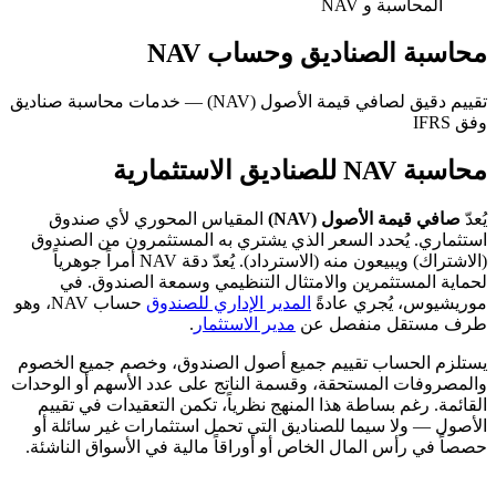
المحاسبة و NAV
محاسبة الصناديق وحساب NAV
تقييم دقيق لصافي قيمة الأصول (NAV) — خدمات محاسبة صناديق
وفق IFRS
محاسبة NAV للصناديق الاستثمارية
يُعدّ
صافي قيمة الأصول (NAV)
المقياس المحوري لأي صندوق
استثماري. يُحدد السعر الذي يشتري به المستثمرون من الصندوق
(الاشتراك) ويبيعون منه (الاسترداد). يُعدّ دقة NAV أمراً جوهرياً
لحماية المستثمرين والامتثال التنظيمي وسمعة الصندوق. في
موريشيوس، يُجري عادةً
المدير الإداري للصندوق
حساب NAV، وهو
طرف مستقل منفصل عن
مدير الاستثمار
.
يستلزم الحساب تقييم جميع أصول الصندوق، وخصم جميع الخصوم
والمصروفات المستحقة، وقسمة الناتج على عدد الأسهم أو الوحدات
القائمة. رغم بساطة هذا المنهج نظرياً، تكمن التعقيدات في تقييم
الأصول — ولا سيما للصناديق التي تحمل استثمارات غير سائلة أو
حصصاً في رأس المال الخاص أو أوراقاً مالية في الأسواق الناشئة.