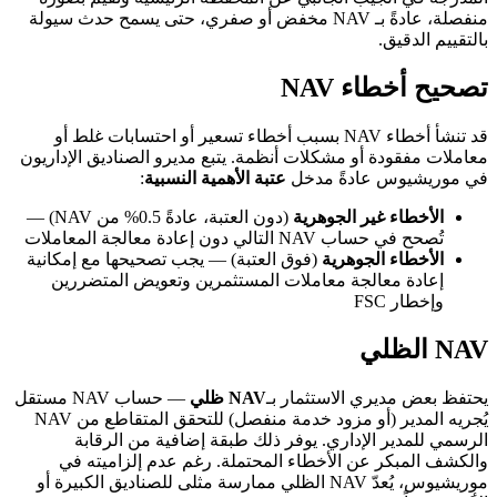
منفصلة، عادةً بـ NAV مخفض أو صفري، حتى يسمح حدث سيولة
بالتقييم الدقيق.
تصحيح أخطاء NAV
قد تنشأ أخطاء NAV بسبب أخطاء تسعير أو احتسابات غلط أو
معاملات مفقودة أو مشكلات أنظمة. يتبع مديرو الصناديق الإداريون
في موريشيوس عادةً مدخل
عتبة الأهمية النسبية
:
الأخطاء غير الجوهرية
(دون العتبة، عادةً 0.5% من NAV) —
تُصحح في حساب NAV التالي دون إعادة معالجة المعاملات
الأخطاء الجوهرية
(فوق العتبة) — يجب تصحيحها مع إمكانية
إعادة معالجة معاملات المستثمرين وتعويض المتضررين
وإخطار FSC
NAV الظلي
يحتفظ بعض مديري الاستثمار بـ
NAV ظلي
— حساب NAV مستقل
يُجريه المدير (أو مزود خدمة منفصل) للتحقق المتقاطع من NAV
الرسمي للمدير الإداري. يوفر ذلك طبقة إضافية من الرقابة
والكشف المبكر عن الأخطاء المحتملة. رغم عدم إلزاميته في
موريشيوس، يُعدّ NAV الظلي ممارسة مثلى للصناديق الكبيرة أو