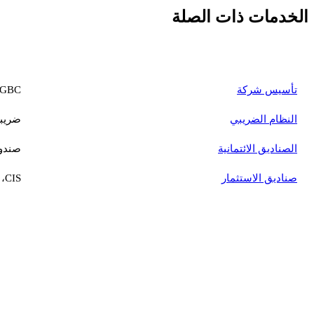
الخدمات ذات الصلة
الخدمة
تأسيس شركة
GBC، شركة مرخصة، شركة قابضة، CC، VCC
النظام الضريبي
ضريبة الش
الصناديق الائتمانية
صندوق
صناديق الاستثمار
CIS، صناديق مغلقة، إدارة الصناديق
Sunibel Corporate Services
شركة إدارة مرخصة من FSC وعضو في مجموعة Probus Pleion السويسرية. نقدم خدمات شاملة من التأسيس إلى الإدارة المستمرة.