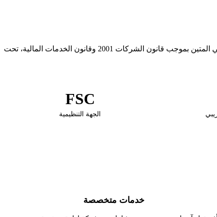
تقدم موريشيوس كمركز مالي دولي مزيجًا فريدًا من المزايا الضريبية والاستقرار القانوني والموقع الجغرافي الاستراتيجي. يوفر الإطار القانوني المتين بموجب قانون الشركات 2001 وقانون الخدمات المالية، تحت
FSC
يبي
الجهة التنظيمية
خدمات متخصصة