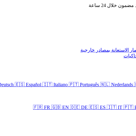
مضمون خلال 24 ساعة
مار
الاستعانة بمصادر خارجية
اكيات
Deutsch
🇪🇸 Español
🇮🇹 Italiano
🇵🇹 Português
🇳🇱 Nederlands
🇫🇷 FR
🇬🇧 EN
🇩🇪 DE
🇪🇸 ES
🇮🇹 IT
🇵🇹