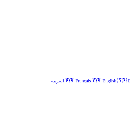
🇫🇷 Français
🇬🇧 English
🇩🇪 