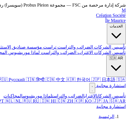
شركة إدارة مرخصة من FSC — مجموعة Probus Pleion (سويسرا)
رد 
M
Création Société
Île Maurice
الخدمات
تأسيس الشركات
الضرائب والتراست
تراست
مؤسسة
صناديق الاستث
تأسيس الشركات
الاغتراب
الضرائب والتراست
لماذا موريشيوس
المح
🇸🇦 AR
🇸🇦 العربية
🇯🇵 日本語
🇰🇷 한국어
🇨🇳 中文
🇮🇳 हिन्दी
🇷🇺 Русский
استشارة مجانية
تأسيس الشركات
الاغتراب
الضرائب والتراست
لماذا موريشيوس
المحاكيات
 PT
🇳🇱 NL
🇷🇺 RU
🇮🇳 HI
🇨🇳 ZH
🇰🇷 KO
🇯🇵 JA
🇸🇦 AR
استشارة مجانية
الرئيسية