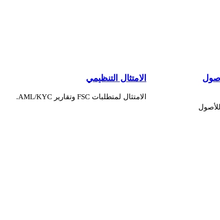
أصول
الامتثال التنظيمي
الامتثال لمتطلبات FSC وتقارير AML/KYC.
للأصول