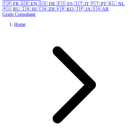
🇫🇷 FR
🇬🇧 EN
🇩🇪 DE
🇪🇸 ES
🇮🇹 IT
🇵🇹 PT
🇳🇱 NL
🇷🇺 RU
🇮🇳 HI
🇨🇳 ZH
🇰🇷 KO
🇯🇵 JA
🇸🇦 AR
Gratis Consultatie
Home