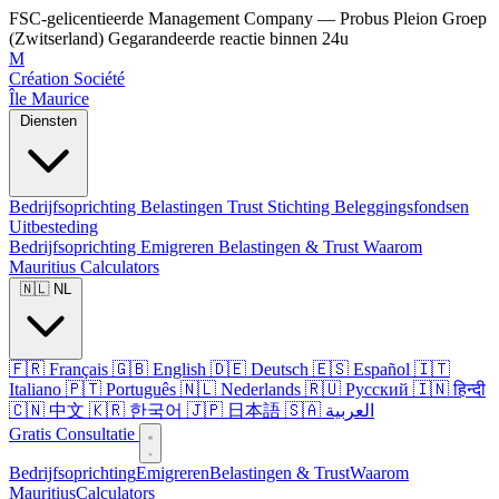
FSC-gelicentieerde Management Company — Probus Pleion Groep
(Zwitserland)
Gegarandeerde reactie binnen 24u
M
Création Société
Île Maurice
Diensten
Bedrijfsoprichting
Belastingen
Trust
Stichting
Beleggingsfondsen
Uitbesteding
Bedrijfsoprichting
Emigreren
Belastingen & Trust
Waarom
Mauritius
Calculators
🇳🇱 NL
🇫🇷 Français
🇬🇧 English
🇩🇪 Deutsch
🇪🇸 Español
🇮🇹
Italiano
🇵🇹 Português
🇳🇱 Nederlands
🇷🇺 Русский
🇮🇳 हिन्दी
🇨🇳 中文
🇰🇷 한국어
🇯🇵 日本語
🇸🇦 العربية
Gratis Consultatie
Bedrijfsoprichting
Emigreren
Belastingen & Trust
Waarom
Mauritius
Calculators