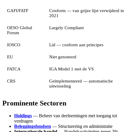
GAFI/FATF
Conform — van grijze lijst verwijderd in
2021
OESO Global
Largely Compliant
Forum
IOSCO
Lid — conform aan principes
EU
Niet genoteerd
FATCA
IGA Model 1 met de VS
CRS
Geïmplementeerd — automatische
uitwisseling
Prominente Sectoren
Holdings
— Beheer van deelnemingen met toegang tot
verdragen
Beleggingsfondsen
— Structurering en administratie
Internationale handel
— Handelsactiviteiten tegen 3%