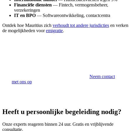
Financiële diensten
— Fintech, vermogensbeheer,
verzekeringen
IT en BPO
— Softwareontwikkeling, contactcentra
Ontdek hoe Mauritius zich
verhoudt tot andere jurisdicties
en verken
de mogelijkheden voor
emigratie
.
Ontdek Mauritius met Sunibel
Sunibel Corporate Services Ltd is uw vertrouwde partner
om alle kansen van Mauritius te benutten.
Neem contact
met ons op
.
Heeft u persoonlijke begeleiding nodig?
Onze experts reageren binnen 24 uur. Gratis en vrijblijvende
consultatie.