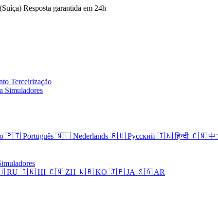
(Suíça)
Resposta garantida em 24h
ento
Terceirização
ia
Simuladores
no
🇵🇹 Português
🇳🇱 Nederlands
🇷🇺 Русский
🇮🇳 हिन्दी
🇨🇳 
Simuladores
🇺 RU
🇮🇳 HI
🇨🇳 ZH
🇰🇷 KO
🇯🇵 JA
🇸🇦 AR