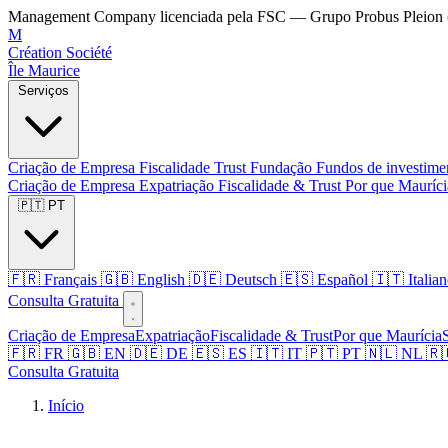
Management Company licenciada pela FSC — Grupo Probus Pleion 
M
Création Société
Île Maurice
Serviços
Criação de Empresa
Fiscalidade
Trust
Fundação
Fundos de investim
Criação de Empresa
Expatriação
Fiscalidade & Trust
Por que Mauríc
🇵🇹 PT
🇫🇷 Français
🇬🇧 English
🇩🇪 Deutsch
🇪🇸 Español
🇮🇹 Italia
Consulta Gratuita
Criação de Empresa
Expatriação
Fiscalidade & Trust
Por que Maurícia
🇫🇷 FR
🇬🇧 EN
🇩🇪 DE
🇪🇸 ES
🇮🇹 IT
🇵🇹 PT
🇳🇱 NL
🇷
Consulta Gratuita
Início