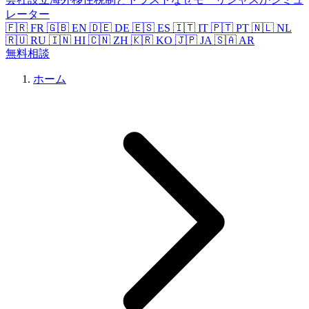
レーター
🇫🇷 FR
🇬🇧 EN
🇩🇪 DE
🇪🇸 ES
🇮🇹 IT
🇵🇹 PT
🇳🇱 NL
🇷🇺 RU
🇮🇳 HI
🇨🇳 ZH
🇰🇷 KO
🇯🇵 JA
🇸🇦 AR
無料相談
ホーム