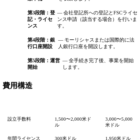
第3段階：登
— 会社登記所への登記とFSCライセ
記・ライセ
ンス申請（該当する場合）を行いま
ンス
す。
第4段階：銀
— モーリシャスまたは国際的に法
行口座開設
人銀行口座を開設します。
第5段階：運営
— 全手続き完了後、事業を開始
開始
します。
費用構造
項目
Authorised Company
GBC
設立手数料
1,500〜2,000米ド
3,000〜5,000
ル
米ドル
年間ライセンス
300米ドル
1,950米ドル