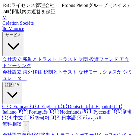
FSCライセンス管理会社 — Probus Pleionグループ（スイス）
24時間以内の返答を保証
M
Création Société
Île Maurice
サービス
会社設立
税制とトラスト
トラスト
財団
投資ファンド
アウ
トソーシング
会社設立
海外移住
税制とトラスト
なぜモーリシャスか
シミ
ュレーター
🇯🇵 JA
🇫🇷 Français
🇬🇧 English
🇩🇪 Deutsch
🇪🇸 Español
🇮🇹
Italiano
🇵🇹 Português
🇳🇱 Nederlands
🇷🇺 Русский
🇮🇳 हिन्दी
🇨🇳 中文
🇰🇷 한국어
🇯🇵 日本語
🇸🇦 العربية
無料相談
会社設立
海外移住
税制とトラスト
なぜモーリシャスか
シミュ