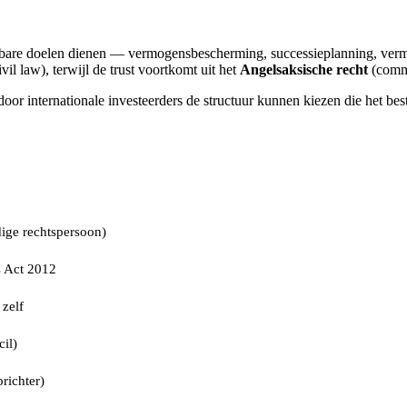
ijkbare doelen dienen — vermogensbescherming, successieplanning, v
ivil law), terwijl de trust voortkomt uit het
Angelsaksische recht
(comm
door internationale investeerders de structuur kunnen kiezen die het best
dige rechtspersoon)
 Act 2012
 zelf
il)
richter)