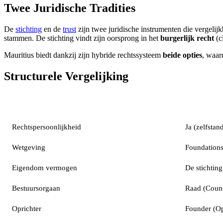
Twee Juridische Tradities
De
stichting
en de
trust
zijn twee juridische instrumenten die vergel
stammen. De stichting vindt zijn oorsprong in het
burgerlijk recht
(c
Mauritius biedt dankzij zijn hybride rechtssysteem
beide opties
, waar
Structurele Vergelijking
Criterium
Stichting
Rechtspersoonlijkheid
Ja (zelfstan
Wetgeving
Foundations
Eigendom vermogen
De stichting
Bestuursorgaan
Raad (Counc
Oprichter
Founder (Op