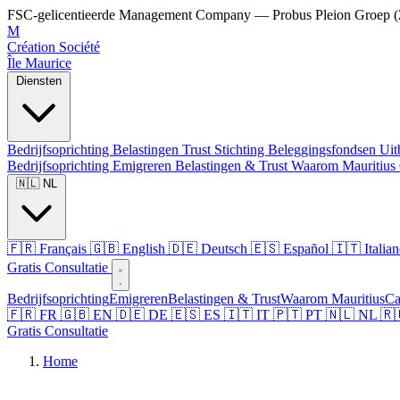
FSC-gelicentieerde Management Company — Probus Pleion Groep (Z
M
Création Société
Île Maurice
Diensten
Bedrijfsoprichting
Belastingen
Trust
Stichting
Beleggingsfondsen
Uit
Bedrijfsoprichting
Emigreren
Belastingen & Trust
Waarom Mauritius
🇳🇱 NL
🇫🇷 Français
🇬🇧 English
🇩🇪 Deutsch
🇪🇸 Español
🇮🇹 Italia
Gratis Consultatie
Bedrijfsoprichting
Emigreren
Belastingen & Trust
Waarom Mauritius
Ca
🇫🇷 FR
🇬🇧 EN
🇩🇪 DE
🇪🇸 ES
🇮🇹 IT
🇵🇹 PT
🇳🇱 NL
🇷
Gratis Consultatie
Home