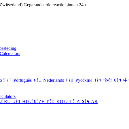
witserland)
Gegarandeerde reactie binnen 24u
besteding
Calculators
no
🇵🇹 Português
🇳🇱 Nederlands
🇷🇺 Русский
🇮🇳 हिन्दी
🇨🇳 
lculators
🇺 RU
🇮🇳 HI
🇨🇳 ZH
🇰🇷 KO
🇯🇵 JA
🇸🇦 AR