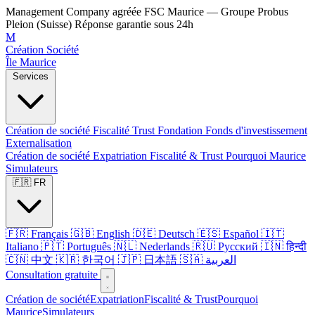
Management Company agréée FSC Maurice — Groupe Probus
Pleion (Suisse)
Réponse garantie sous 24h
M
Création Société
Île Maurice
Services
Création de société
Fiscalité
Trust
Fondation
Fonds d'investissement
Externalisation
Création de société
Expatriation
Fiscalité & Trust
Pourquoi Maurice
Simulateurs
🇫🇷 FR
🇫🇷 Français
🇬🇧 English
🇩🇪 Deutsch
🇪🇸 Español
🇮🇹
Italiano
🇵🇹 Português
🇳🇱 Nederlands
🇷🇺 Русский
🇮🇳 हिन्दी
🇨🇳 中文
🇰🇷 한국어
🇯🇵 日本語
🇸🇦 العربية
Consultation gratuite
Création de société
Expatriation
Fiscalité & Trust
Pourquoi
Maurice
Simulateurs