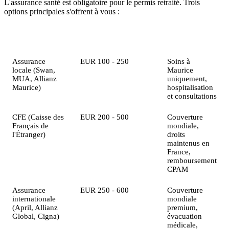
L'assurance santé est obligatoire pour le permis retraité. Trois
options principales s'offrent à vous :
Option
Coût mensuel indicatif
Couverture
Assurance
EUR 100 - 250
Soins à
locale (Swan,
Maurice
MUA, Allianz
uniquement,
Maurice)
hospitalisation
et consultations
CFE (Caisse des
EUR 200 - 500
Couverture
Français de
mondiale,
l'Étranger)
droits
maintenus en
France,
remboursement
CPAM
Assurance
EUR 250 - 600
Couverture
internationale
mondiale
(April, Allianz
premium,
Global, Cigna)
évacuation
médicale,