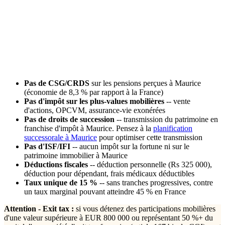
succession
(jusqu'à 45 % en France) et de l'
impôt sur les
plus-values mobilières
(30 % flat tax en France). Pour un
retraité percevant EUR 4 000/mois, l'économie fiscale
annuelle peut dépasser EUR 10 000.
Pas de CSG/CRDS
sur les pensions perçues à Maurice
(économie de 8,3 % par rapport à la France)
Pas d'impôt sur les plus-values mobilières
-- vente
d'actions, OPCVM, assurance-vie exonérées
Pas de droits de succession
-- transmission du patrimoine en
franchise d'impôt à Maurice. Pensez à la
planification
successorale à Maurice
pour optimiser cette transmission
Pas d'ISF/IFI
-- aucun impôt sur la fortune ni sur le
patrimoine immobilier à Maurice
Déductions fiscales
-- déduction personnelle (Rs 325 000),
déduction pour dépendant, frais médicaux déductibles
Taux unique de 15 %
-- sans tranches progressives, contre
un taux marginal pouvant atteindre 45 % en France
Attention - Exit tax :
si vous détenez des participations mobilières
d'une valeur supérieure à EUR 800 000 ou représentant 50 %+ du