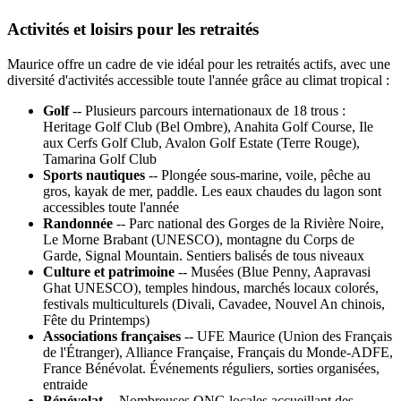
Activités et loisirs pour les retraités
Maurice offre un cadre de vie idéal pour les retraités actifs, avec une
diversité d'activités accessible toute l'année grâce au climat tropical :
Golf
-- Plusieurs parcours internationaux de 18 trous :
Heritage Golf Club (Bel Ombre), Anahita Golf Course, Ile
aux Cerfs Golf Club, Avalon Golf Estate (Terre Rouge),
Tamarina Golf Club
Sports nautiques
-- Plongée sous-marine, voile, pêche au
gros, kayak de mer, paddle. Les eaux chaudes du lagon sont
accessibles toute l'année
Randonnée
-- Parc national des Gorges de la Rivière Noire,
Le Morne Brabant (UNESCO), montagne du Corps de
Garde, Signal Mountain. Sentiers balisés de tous niveaux
Culture et patrimoine
-- Musées (Blue Penny, Aapravasi
Ghat UNESCO), temples hindous, marchés locaux colorés,
festivals multiculturels (Divali, Cavadee, Nouvel An chinois,
Fête du Printemps)
Associations françaises
-- UFE Maurice (Union des Français
de l'Étranger), Alliance Française, Français du Monde-ADFE,
France Bénévolat. Événements réguliers, sorties organisées,
entraide
Bénévolat
-- Nombreuses ONG locales accueillant des