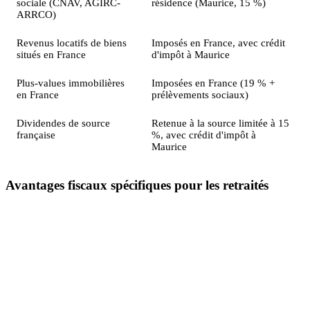
sociale (CNAV, AGIRC-
résidence (Maurice, 15 %)
ARRCO)
Revenus locatifs de biens
Imposés en France, avec crédit
situés en France
d'impôt à Maurice
Plus-values immobilières
Imposées en France (19 % +
en France
prélèvements sociaux)
Dividendes de source
Retenue à la source limitée à 15
française
%, avec crédit d'impôt à
Maurice
Avantages fiscaux spécifiques pour les retraités
Ce que vous ne payez plus à Maurice
En devenant résident fiscal mauricien, vous êtes exonéré
de
CSG/CRDS
sur vos pensions (8,3 % en France), de
l'
IFI
(impôt sur la fortune immobilière), des
droits de