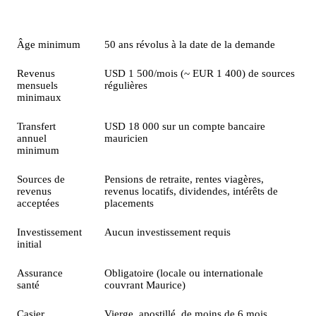
Condition
Détail
Âge minimum
50 ans révolus à la date de la demande
Revenus
USD 1 500/mois (~ EUR 1 400) de sources
mensuels
régulières
minimaux
Transfert
USD 18 000 sur un compte bancaire
annuel
mauricien
minimum
Sources de
Pensions de retraite, rentes viagères,
revenus
revenus locatifs, dividendes, intérêts de
acceptées
placements
Investissement
Aucun investissement requis
initial
Assurance
Obligatoire (locale ou internationale
santé
couvrant Maurice)
Casier
Vierge, apostillé, de moins de 6 mois