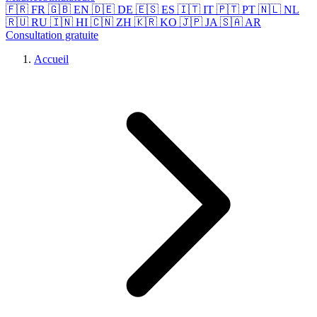
🇫🇷 FR
🇬🇧 EN
🇩🇪 DE
🇪🇸 ES
🇮🇹 IT
🇵🇹 PT
🇳🇱 NL
🇷🇺 RU
🇮🇳 HI
🇨🇳 ZH
🇰🇷 KO
🇯🇵 JA
🇸🇦 AR
Consultation gratuite
Accueil