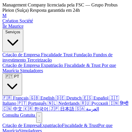
Management Company licenciada pela FSC — Grupo Probus
Pleion (Suíça)
Resposta garantida em 24h
M
Création Société
Île Maurice
Serviços
Criação de Empresa
Fiscalidade
Trust
Fundação
Fundos de
investimento
Terceirização
Criação de Empresa
Expatriação
Fiscalidade & Trust
Por que
Maurícia
Simuladores
🇵🇹 PT
🇫🇷 Français
🇬🇧 English
🇩🇪 Deutsch
🇪🇸 Español
🇮🇹
Italiano
🇵🇹 Português
🇳🇱 Nederlands
🇷🇺 Русский
🇮🇳 हिन्दी
🇨🇳 中文
🇰🇷 한국어
🇯🇵 日本語
🇸🇦 العربية
Consulta Gratuita
Criação de Empresa
Expatriação
Fiscalidade & Trust
Por que
Maurícia
Simuladores