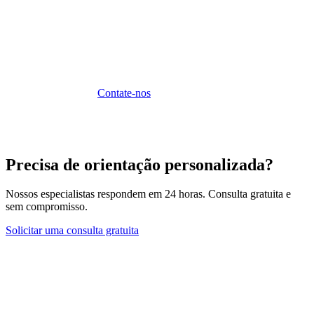
Sua Expatriação com a Sunibel
A Sunibel Corporate Services Ltd acompanha seu projeto
de expatriação.
Contate-nos
.
Precisa de orientação personalizada?
Nossos especialistas respondem em 24 horas. Consulta gratuita e
sem compromisso.
Solicitar uma consulta gratuita