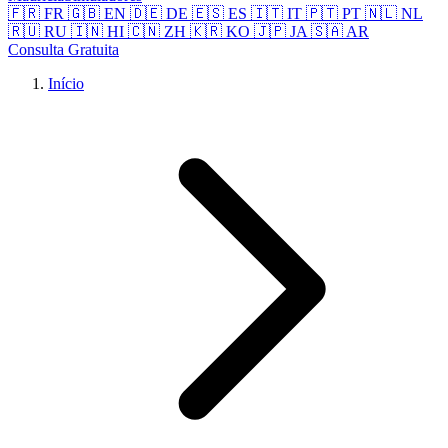
🇫🇷 FR
🇬🇧 EN
🇩🇪 DE
🇪🇸 ES
🇮🇹 IT
🇵🇹 PT
🇳🇱 NL
🇷🇺 RU
🇮🇳 HI
🇨🇳 ZH
🇰🇷 KO
🇯🇵 JA
🇸🇦 AR
Consulta Gratuita
Início