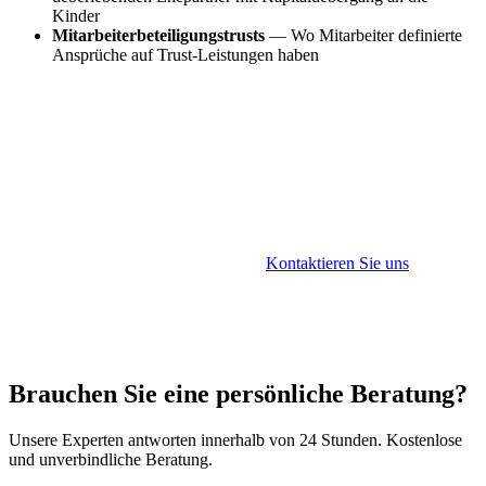
Kinder
Mitarbeiterbeteiligungstrusts
— Wo Mitarbeiter definierte
Ansprüche auf Trust-Leistungen haben
Professionelle Treuhanddienstleistungen
Sunibel Corporate Services Ltd bietet FSC-lizenzierte
Treuhanddienstleistungen für Festtrusts auf Mauritius. Wir
gewaehrleisten eine praezise Verwaltung gemäß den
Bedingungen der Trusturkunde.
Kontaktieren Sie uns
, um
Ihre Festtrust-Anforderungen zu besprechen.
Brauchen Sie eine persönliche Beratung?
Unsere Experten antworten innerhalb von 24 Stunden. Kostenlose
und unverbindliche Beratung.