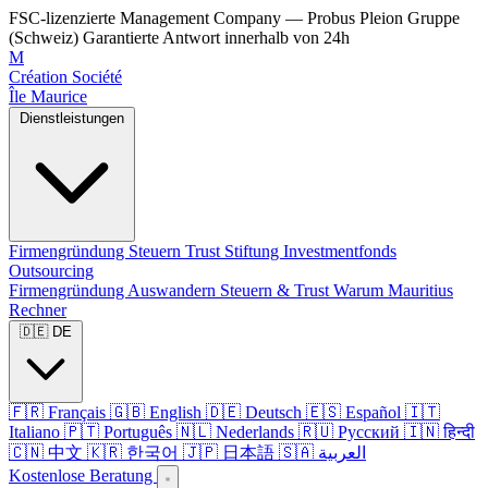
FSC-lizenzierte Management Company — Probus Pleion Gruppe
(Schweiz)
Garantierte Antwort innerhalb von 24h
M
Création Société
Île Maurice
Dienstleistungen
Firmengründung
Steuern
Trust
Stiftung
Investmentfonds
Outsourcing
Firmengründung
Auswandern
Steuern & Trust
Warum Mauritius
Rechner
🇩🇪 DE
🇫🇷 Français
🇬🇧 English
🇩🇪 Deutsch
🇪🇸 Español
🇮🇹
Italiano
🇵🇹 Português
🇳🇱 Nederlands
🇷🇺 Русский
🇮🇳 हिन्दी
🇨🇳 中文
🇰🇷 한국어
🇯🇵 日本語
🇸🇦 العربية
Kostenlose Beratung