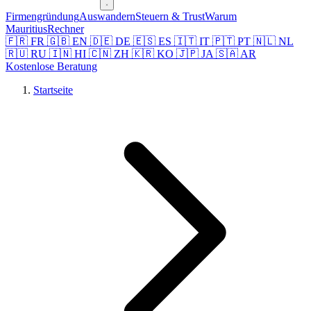
Firmengründung
Auswandern
Steuern & Trust
Warum
Mauritius
Rechner
🇫🇷 FR
🇬🇧 EN
🇩🇪 DE
🇪🇸 ES
🇮🇹 IT
🇵🇹 PT
🇳🇱 NL
🇷🇺 RU
🇮🇳 HI
🇨🇳 ZH
🇰🇷 KO
🇯🇵 JA
🇸🇦 AR
Kostenlose Beratung
Startseite