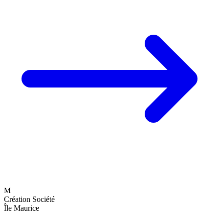
M
Création Société
Île Maurice