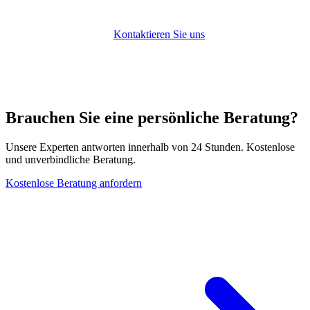
FSC-lizenziertes Team entwirft und verwaltet Trust-
Strukturen, die auf Ihre spezifischen Schutzbedürfnisse
zugeschnitten sind.
Kontaktieren Sie uns
für eine
vertrauliche Beratung.
Brauchen Sie eine persönliche Beratung?
Unsere Experten antworten innerhalb von 24 Stunden. Kostenlose
und unverbindliche Beratung.
Kostenlose Beratung anfordern