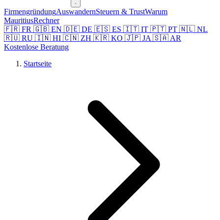
Firmengründung
Auswandern
Steuern & Trust
Warum
Mauritius
Rechner
🇫🇷 FR
🇬🇧 EN
🇩🇪 DE
🇪🇸 ES
🇮🇹 IT
🇵🇹 PT
🇳🇱 NL
🇷🇺 RU
🇮🇳 HI
🇨🇳 ZH
🇰🇷 KO
🇯🇵 JA
🇸🇦 AR
Kostenlose Beratung
Startseite