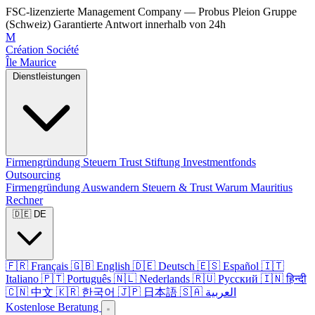
FSC-lizenzierte Management Company — Probus Pleion Gruppe
(Schweiz)
Garantierte Antwort innerhalb von 24h
M
Création Société
Île Maurice
Dienstleistungen
Firmengründung
Steuern
Trust
Stiftung
Investmentfonds
Outsourcing
Firmengründung
Auswandern
Steuern & Trust
Warum Mauritius
Rechner
🇩🇪 DE
🇫🇷 Français
🇬🇧 English
🇩🇪 Deutsch
🇪🇸 Español
🇮🇹
Italiano
🇵🇹 Português
🇳🇱 Nederlands
🇷🇺 Русский
🇮🇳 हिन्दी
🇨🇳 中文
🇰🇷 한국어
🇯🇵 日本語
🇸🇦 العربية
Kostenlose Beratung