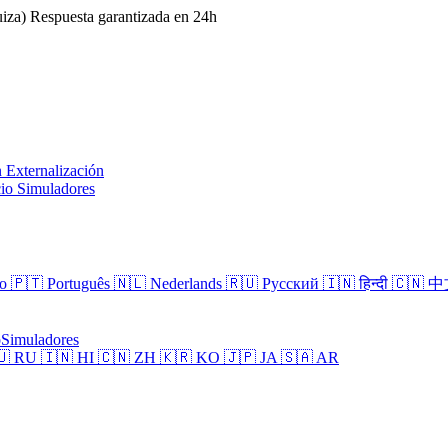
iza)
Respuesta garantizada en 24h
n
Externalización
cio
Simuladores
no
🇵🇹 Português
🇳🇱 Nederlands
🇷🇺 Русский
🇮🇳 हिन्दी
🇨🇳 
o
Simuladores
🇺 RU
🇮🇳 HI
🇨🇳 ZH
🇰🇷 KO
🇯🇵 JA
🇸🇦 AR