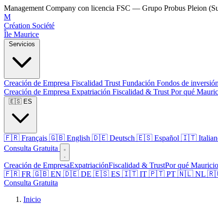
Management Company con licencia FSC — Grupo Probus Pleion (Su
M
Création Société
Île Maurice
Servicios
Creación de Empresa
Fiscalidad
Trust
Fundación
Fondos de inversió
Creación de Empresa
Expatriación
Fiscalidad & Trust
Por qué Mauri
🇪🇸 ES
🇫🇷 Français
🇬🇧 English
🇩🇪 Deutsch
🇪🇸 Español
🇮🇹 Italia
Consulta Gratuita
Creación de Empresa
Expatriación
Fiscalidad & Trust
Por qué Maurici
🇫🇷 FR
🇬🇧 EN
🇩🇪 DE
🇪🇸 ES
🇮🇹 IT
🇵🇹 PT
🇳🇱 NL
🇷
Consulta Gratuita
Inicio