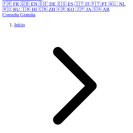
🇫🇷 FR
🇬🇧 EN
🇩🇪 DE
🇪🇸 ES
🇮🇹 IT
🇵🇹 PT
🇳🇱 NL
🇷🇺 RU
🇮🇳 HI
🇨🇳 ZH
🇰🇷 KO
🇯🇵 JA
🇸🇦 AR
Consulta Gratuita
Início