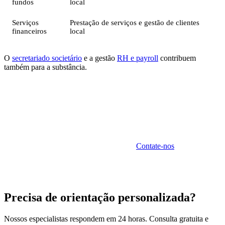
fundos
local
Serviços
Prestação de serviços e gestão de clientes
financeiros
local
O
secretariado societário
e a gestão
RH e payroll
contribuem
também para a substância.
Substância Econômica com a Sunibel
A Sunibel Corporate Services Ltd oferece soluções
completas de substância econômica.
Contate-nos
.
Precisa de orientação personalizada?
Nossos especialistas respondem em 24 horas. Consulta gratuita e