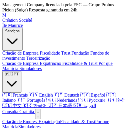
Management Company licenciada pela FSC — Grupo Probus
Pleion (Suíça)
Resposta garantida em 24h
M
Création Société
Île Maurice
Serviços
Criação de Empresa
Fiscalidade
Trust
Fundação
Fundos de
investimento
Terceirização
Criação de Empresa
Expatriação
Fiscalidade & Trust
Por que
Maurícia
Simuladores
🇵🇹 PT
🇫🇷 Français
🇬🇧 English
🇩🇪 Deutsch
🇪🇸 Español
🇮🇹
Italiano
🇵🇹 Português
🇳🇱 Nederlands
🇷🇺 Русский
🇮🇳 हिन्दी
🇨🇳 中文
🇰🇷 한국어
🇯🇵 日本語
🇸🇦 العربية
Consulta Gratuita
Criação de Empresa
Expatriação
Fiscalidade & Trust
Por que
Maurícia
Simuladores