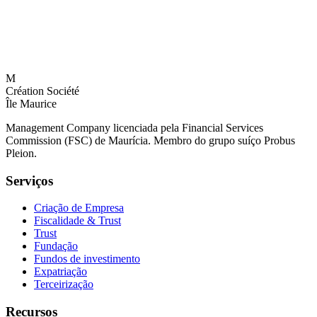
M
Création Société
Île Maurice
Management Company licenciada pela Financial Services
Commission (FSC) de Maurícia. Membro do grupo suíço Probus
Pleion.
Serviços
Criação de Empresa
Fiscalidade & Trust
Trust
Fundação
Fundos de investimento
Expatriação
Terceirização
Recursos