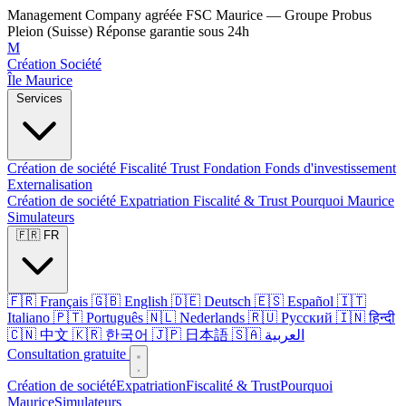
Management Company agréée FSC Maurice — Groupe Probus
Pleion (Suisse)
Réponse garantie sous 24h
M
Création Société
Île Maurice
Services
Création de société
Fiscalité
Trust
Fondation
Fonds d'investissement
Externalisation
Création de société
Expatriation
Fiscalité & Trust
Pourquoi Maurice
Simulateurs
🇫🇷 FR
🇫🇷 Français
🇬🇧 English
🇩🇪 Deutsch
🇪🇸 Español
🇮🇹
Italiano
🇵🇹 Português
🇳🇱 Nederlands
🇷🇺 Русский
🇮🇳 हिन्दी
🇨🇳 中文
🇰🇷 한국어
🇯🇵 日本語
🇸🇦 العربية
Consultation gratuite
Création de société
Expatriation
Fiscalité & Trust
Pourquoi
Maurice
Simulateurs