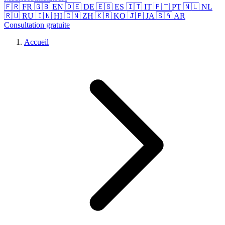
🇫🇷 FR
🇬🇧 EN
🇩🇪 DE
🇪🇸 ES
🇮🇹 IT
🇵🇹 PT
🇳🇱 NL
🇷🇺 RU
🇮🇳 HI
🇨🇳 ZH
🇰🇷 KO
🇯🇵 JA
🇸🇦 AR
Consultation gratuite
Accueil