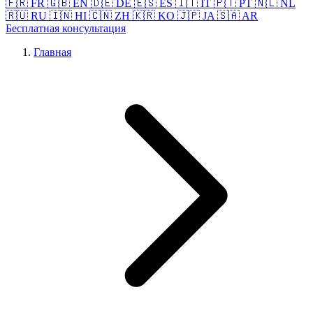
🇫🇷 FR
🇬🇧 EN
🇩🇪 DE
🇪🇸 ES
🇮🇹 IT
🇵🇹 PT
🇳🇱 NL
🇷🇺 RU
🇮🇳 HI
🇨🇳 ZH
🇰🇷 KO
🇯🇵 JA
🇸🇦 AR
Бесплатная консультация
Главная