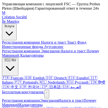
Управляющая компания с лицензией FSC — Группа Probus
Pleion (Швейцария)
Гарантированный ответ в течение 24ч
M
Création Société
Île Maurice
Услуги
Регистрация компании
Налоги и траст
Траст
Фонд
Инвестиционные фонды
Аутсорсинг
Регистрация компании
Эмиграция
Налоги и траст
Почему
Маврикий
Калькуляторы
🇷🇺 RU
🇫🇷 Français
🇬🇧 English
🇩🇪 Deutsch
🇪🇸 Español
🇮🇹
Italiano
🇵🇹 Português
🇳🇱 Nederlands
🇷🇺 Русский
🇮🇳 हिन्दी
🇨🇳 中文
🇰🇷 한국어
🇯🇵 日本語
🇸🇦 العربية
Бесплатная консультация
Регистрация компании
Эмиграция
Налоги и траст
Почему
Маврикий
Калькуляторы