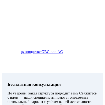
Ключевые критерии выбора
Выбирайте AC, если вам не нужен доступ к
налоговым соглашениям, вы ведёте деятельность
только за пределами Маврикия и хотите
минимизировать расходы. Выбирайте GBC, если вам
необходимы налоговые соглашения, международная
репутация и substance. Подробное сравнение — в
нашем
руководстве GBC или AC
.
Бесплатная консультация
Не уверены, какая структура подходит вам? Свяжитесь
с нами — наши специалисты помогут определить
оптимальный вариант с учётом вашей деятельности,