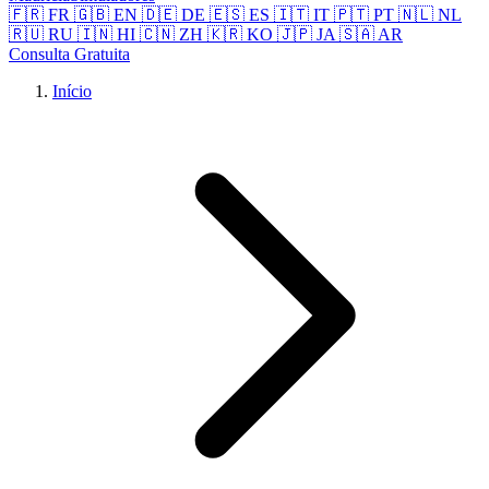
🇫🇷 FR
🇬🇧 EN
🇩🇪 DE
🇪🇸 ES
🇮🇹 IT
🇵🇹 PT
🇳🇱 NL
🇷🇺 RU
🇮🇳 HI
🇨🇳 ZH
🇰🇷 KO
🇯🇵 JA
🇸🇦 AR
Consulta Gratuita
Início