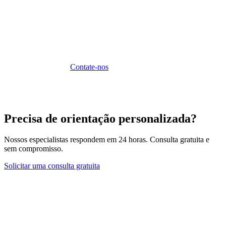
Sua Expatriação com a Sunibel
A Sunibel Corporate Services Ltd acompanha seu projeto
de expatriação.
Contate-nos
.
Precisa de orientação personalizada?
Nossos especialistas respondem em 24 horas. Consulta gratuita e
sem compromisso.
Solicitar uma consulta gratuita