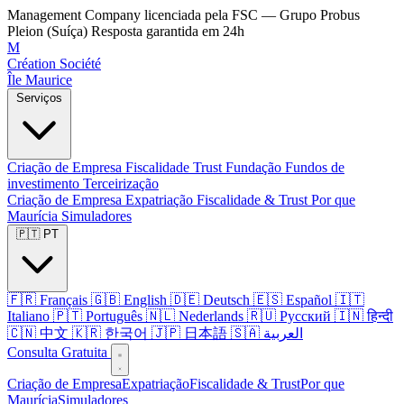
Management Company licenciada pela FSC — Grupo Probus
Pleion (Suíça)
Resposta garantida em 24h
M
Création Société
Île Maurice
Serviços
Criação de Empresa
Fiscalidade
Trust
Fundação
Fundos de
investimento
Terceirização
Criação de Empresa
Expatriação
Fiscalidade & Trust
Por que
Maurícia
Simuladores
🇵🇹 PT
🇫🇷 Français
🇬🇧 English
🇩🇪 Deutsch
🇪🇸 Español
🇮🇹
Italiano
🇵🇹 Português
🇳🇱 Nederlands
🇷🇺 Русский
🇮🇳 हिन्दी
🇨🇳 中文
🇰🇷 한국어
🇯🇵 日本語
🇸🇦 العربية
Consulta Gratuita
Criação de Empresa
Expatriação
Fiscalidade & Trust
Por que
Maurícia
Simuladores