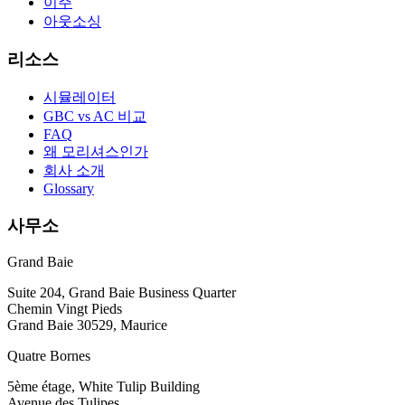
이주
아웃소싱
리소스
시뮬레이터
GBC vs AC 비교
FAQ
왜 모리셔스인가
회사 소개
Glossary
사무소
Grand Baie
Suite 204, Grand Baie Business Quarter
Chemin Vingt Pieds
Grand Baie 30529, Maurice
Quatre Bornes
5ème étage, White Tulip Building
Avenue des Tulipes