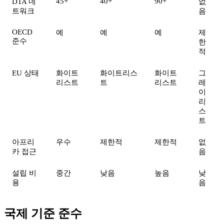
45+
40+
90+
DTA 네
없
트워크
음
OECD
예
예
예
제
준수
한
적
EU 상태
화이트
화이트리스
화이트
그
리스트
트
리스트
레
이
리
스
트
아프리
우수
제한적
제한적
없
카 접근
음
설립 비
중간
낮음
높음
낮
용
음
국제 기준 준수