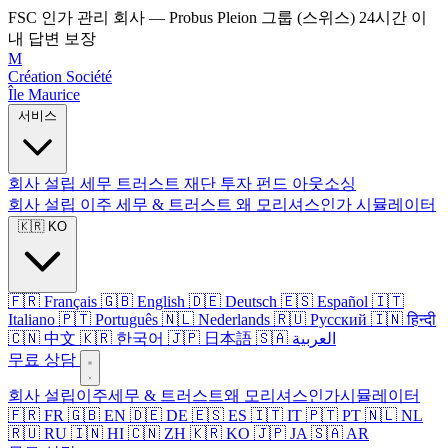
FSC 인가 관리 회사 — Probus Pleion 그룹 (스위스)
24시간 이
내 답변 보장
M
Création Société
Île Maurice
서비스
회사 설립
세무
트러스트
재단
투자 펀드
아웃소싱
회사 설립
이주
세무 & 트러스트
왜 모리셔스인가
시뮬레이터
🇰🇷 KO
🇫🇷 Français
🇬🇧 English
🇩🇪 Deutsch
🇪🇸 Español
🇮🇹
Italiano
🇵🇹 Português
🇳🇱 Nederlands
🇷🇺 Русский
🇮🇳 हिन्दी
🇨🇳 中文
🇰🇷 한국어
🇯🇵 日本語
🇸🇦 العربية
무료 상담
회사 설립
이주
세무 & 트러스트
왜 모리셔스인가
시뮬레이터
🇫🇷 FR
🇬🇧 EN
🇩🇪 DE
🇪🇸 ES
🇮🇹 IT
🇵🇹 PT
🇳🇱 NL
🇷🇺 RU
🇮🇳 HI
🇨🇳 ZH
🇰🇷 KO
🇯🇵 JA
🇸🇦 AR