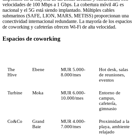
velocidades de 100 Mbps a 1 Gbps. La cobertura móvil 4G es
nacional y el 5G está siendo implantado. Múltiples cables
submarinos (SAFE, LION, MARS, METISS) proporcionan una
conectividad internacional redundante. La mayoría de los espacios
de coworking y cafeterías ofrecen Wi-Fi de alta velocidad.
Espacios de coworking
Espacio
Ubicación
Precio (aprox.)
Características
The
Ebene
MUR 5.000-
Hot desk, salas
Hive
8.000/mes
de reuniones,
eventos
Turbine
Moka
MUR 6.000-
Entorno de
10.000/mes
campus,
cafetería,
gimnasio
Co&Co
Grand
MUR 4.000-
Proximidad a la
Baie
7.000/mes
playa, ambiente
relajado