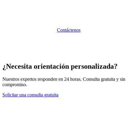
Sunibel Corporate Services asesora a los nómadas
digitales en la solicitud de la Premium Visa, la búsqueda
de alojamiento, la apertura de cuentas bancarias y la
planificación de la transición para quienes deciden
quedarse a largo plazo.
Contáctenos
para explorar sus
opciones de vivir y trabajar de forma remota en Mauricio.
¿Necesita orientación personalizada?
Nuestros expertos responden en 24 horas. Consulta gratuita y sin
compromiso.
Solicitar una consulta gratuita