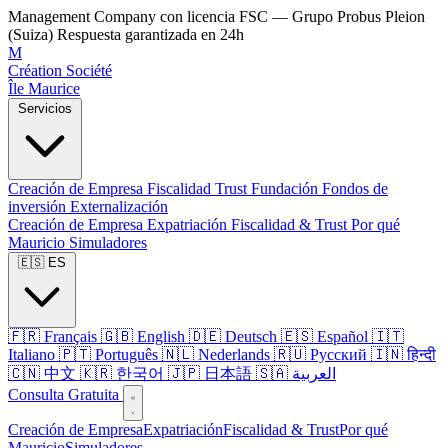
Management Company con licencia FSC — Grupo Probus Pleion
(Suiza)
Respuesta garantizada en 24h
M
Création Société
Île Maurice
Servicios
Creación de Empresa
Fiscalidad
Trust
Fundación
Fondos de
inversión
Externalización
Creación de Empresa
Expatriación
Fiscalidad & Trust
Por qué
Mauricio
Simuladores
🇪🇸 ES
🇫🇷 Français
🇬🇧 English
🇩🇪 Deutsch
🇪🇸 Español
🇮🇹
Italiano
🇵🇹 Português
🇳🇱 Nederlands
🇷🇺 Русский
🇮🇳 हिन्दी
🇨🇳 中文
🇰🇷 한국어
🇯🇵 日本語
🇸🇦 العربية
Consulta Gratuita
Creación de Empresa
Expatriación
Fiscalidad & Trust
Por qué
Mauricio
Simuladores