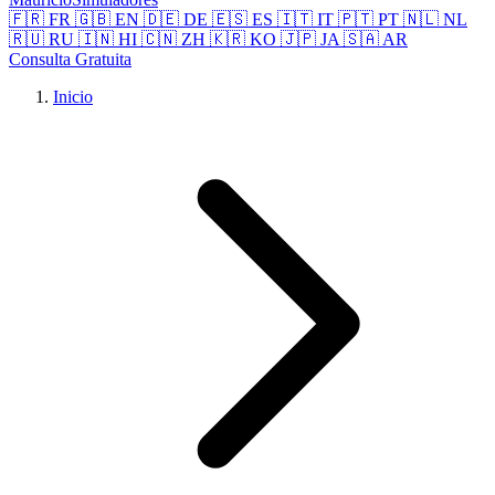
🇫🇷 FR
🇬🇧 EN
🇩🇪 DE
🇪🇸 ES
🇮🇹 IT
🇵🇹 PT
🇳🇱 NL
🇷🇺 RU
🇮🇳 HI
🇨🇳 ZH
🇰🇷 KO
🇯🇵 JA
🇸🇦 AR
Consulta Gratuita
Inicio