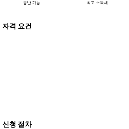
동반 가능
최고 소득세
자격 요건
주요 요건
유효한 여권 (잔여 유효기간 충분)
범죄경력 없음
건강 요건 충족
재정 요건 충족
해당 카테고리별 추가 요건
신청 절차