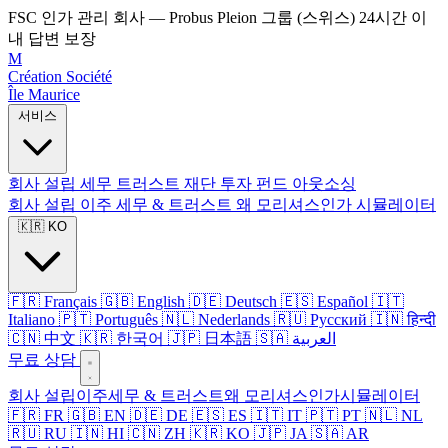
FSC 인가 관리 회사 — Probus Pleion 그룹 (스위스)
24시간 이
내 답변 보장
M
Création Société
Île Maurice
서비스
회사 설립
세무
트러스트
재단
투자 펀드
아웃소싱
회사 설립
이주
세무 & 트러스트
왜 모리셔스인가
시뮬레이터
🇰🇷 KO
🇫🇷 Français
🇬🇧 English
🇩🇪 Deutsch
🇪🇸 Español
🇮🇹
Italiano
🇵🇹 Português
🇳🇱 Nederlands
🇷🇺 Русский
🇮🇳 हिन्दी
🇨🇳 中文
🇰🇷 한국어
🇯🇵 日本語
🇸🇦 العربية
무료 상담
회사 설립
이주
세무 & 트러스트
왜 모리셔스인가
시뮬레이터
🇫🇷 FR
🇬🇧 EN
🇩🇪 DE
🇪🇸 ES
🇮🇹 IT
🇵🇹 PT
🇳🇱 NL
🇷🇺 RU
🇮🇳 HI
🇨🇳 ZH
🇰🇷 KO
🇯🇵 JA
🇸🇦 AR