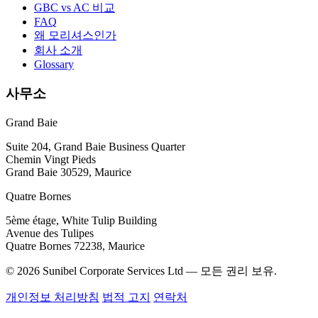
GBC vs AC 비교
FAQ
왜 모리셔스인가
회사 소개
Glossary
사무소
Grand Baie
Suite 204, Grand Baie Business Quarter
Chemin Vingt Pieds
Grand Baie 30529, Maurice
Quatre Bornes
5ème étage, White Tulip Building
Avenue des Tulipes
Quatre Bornes 72238, Maurice
© 2026 Sunibel Corporate Services Ltd — 모든 권리 보유.
개인정보 처리방침
법적 고지
연락처