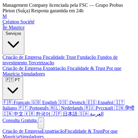
Management Company licenciada pela FSC — Grupo Probus
Pleion (Suíça)
Resposta garantida em 24h
M
Création Société
Île Maurice
Serviços
Criação de Empresa
Fiscalidade
Trust
Fundação
Fundos de
investimento
Terceirização
Criação de Empresa
Expatriação
Fiscalidade & Trust
Por que
Maurícia
Simuladores
🇵🇹 PT
🇫🇷 Français
🇬🇧 English
🇩🇪 Deutsch
🇪🇸 Español
🇮🇹
Italiano
🇵🇹 Português
🇳🇱 Nederlands
🇷🇺 Русский
🇮🇳 हिन्दी
🇨🇳 中文
🇰🇷 한국어
🇯🇵 日本語
🇸🇦 العربية
Consulta Gratuita
Criação de Empresa
Expatriação
Fiscalidade & Trust
Por que
Maurícia
Simuladores