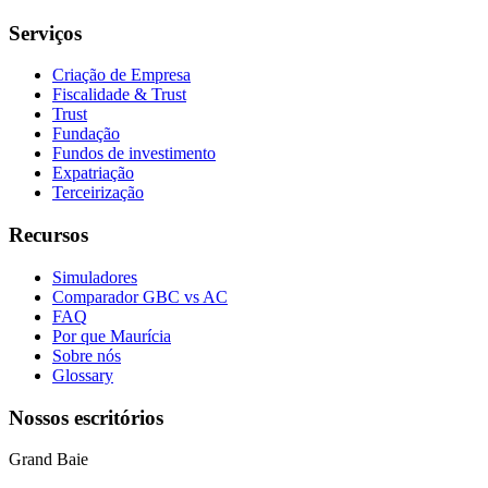
Serviços
Criação de Empresa
Fiscalidade & Trust
Trust
Fundação
Fundos de investimento
Expatriação
Terceirização
Recursos
Simuladores
Comparador GBC vs AC
FAQ
Por que Maurícia
Sobre nós
Glossary
Nossos escritórios
Grand Baie