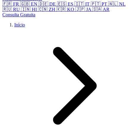
🇫🇷 FR
🇬🇧 EN
🇩🇪 DE
🇪🇸 ES
🇮🇹 IT
🇵🇹 PT
🇳🇱 NL
🇷🇺 RU
🇮🇳 HI
🇨🇳 ZH
🇰🇷 KO
🇯🇵 JA
🇸🇦 AR
Consulta Gratuita
Início