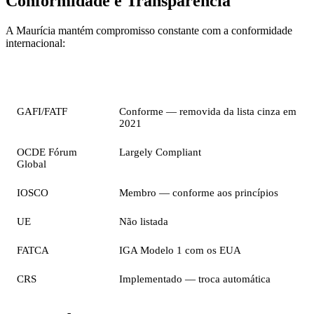
Conformidade e Transparência
A Maurícia mantém compromisso constante com a conformidade
internacional:
Organização
Status
GAFI/FATF
Conforme — removida da lista cinza em
2021
OCDE Fórum
Largely Compliant
Global
IOSCO
Membro — conforme aos princípios
UE
Não listada
FATCA
IGA Modelo 1 com os EUA
CRS
Implementado — troca automática