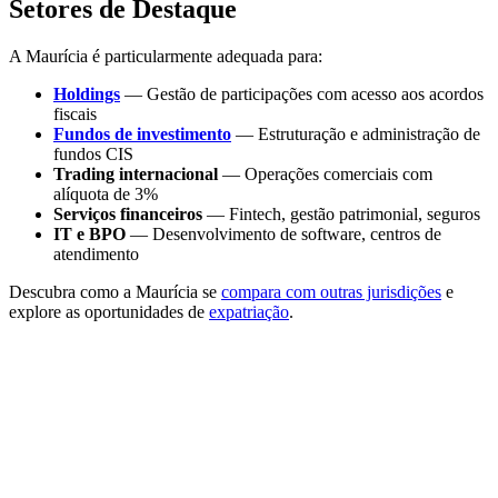
Setores de Destaque
A Maurícia é particularmente adequada para:
Holdings
— Gestão de participações com acesso aos acordos
fiscais
Fundos de investimento
— Estruturação e administração de
fundos CIS
Trading internacional
— Operações comerciais com
alíquota de 3%
Serviços financeiros
— Fintech, gestão patrimonial, seguros
IT e BPO
— Desenvolvimento de software, centros de
atendimento
Descubra como a Maurícia se
compara com outras jurisdições
e
explore as oportunidades de
expatriação
.
Explore a Maurícia com a Sunibel
A Sunibel Corporate Services Ltd, Management
Company licenciada pela FSC e membro do grupo suíço